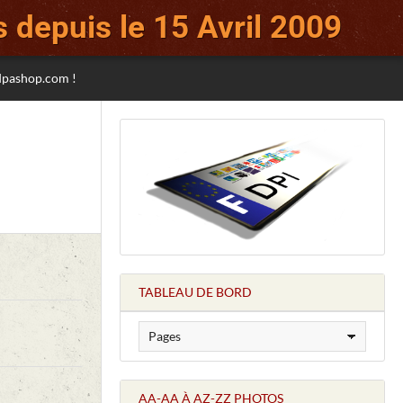
 depuis le 15 Avril 2009
sdpashop.com !
TABLEAU DE BORD
AA-AA À AZ-ZZ PHOTOS