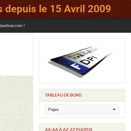
 depuis le 15 Avril 2009
sdpashop.com !
TABLEAU DE BORD
AA-AA À AZ-ZZ PHOTOS