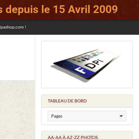
 depuis le 15 Avril 2009
sdpashop.com !
TABLEAU DE BORD
AA-AA À AZ-ZZ PHOTOS